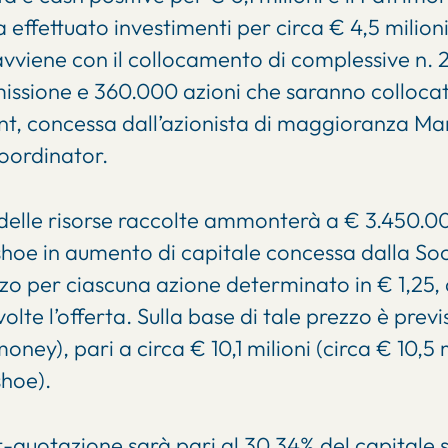
a effettuato investimenti per circa € 4,5 milio
vviene con il collocamento di complessive n. 2
issione e 360.000 azioni che saranno collocate
nt, concessa dall’azionista di maggioranza Mar
Coordinator.
delle risorse raccolte ammonterà a € 3.450.000
shoe in aumento di capitale concessa dalla Soc
zo per ciascuna azione determinato in € 1,25
volte l’offerta. Sulla base di tale prezzo è prev
ney), pari a circa € 10,1 milioni (circa € 10,5 m
shoe).
ost-quotazione sarà pari al 30,34% del capital