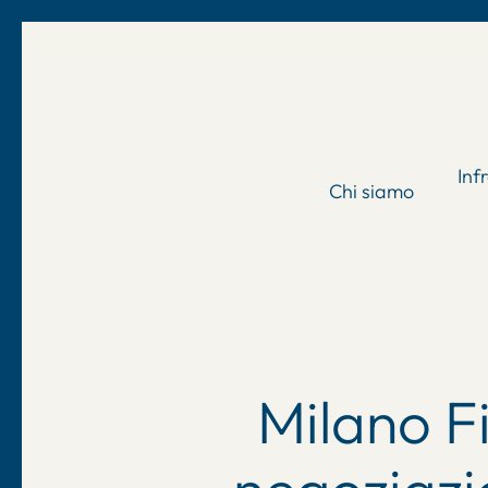
Skip
to
main
content
Inf
Chi siamo
Milano F