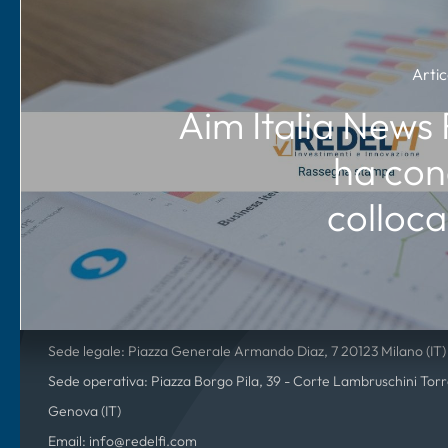
Arti
Aim Italia News 
ha conc
colloc
Redelfi S.p.A.
P.IVA 01815350994 – C.F. 01815350994 – R.E.A. Nr. 2588372
Società iscritta al Registro delle Imprese di Milano
Capitale Sociale sottoscritto e versato 600.246.39€
Sede legale: Piazza Generale Armando Diaz, 7 20123 Milano (IT)
Sede operativa: Piazza Borgo Pila, 39 - Corte Lambruschini Torre
Genova (IT)
Email: info@redelfi.com