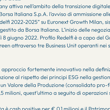
 attiva nell’ambito della transizione digitale
orsa Italiana S.p.A. l’avviso di ammissione all
delfi 2022-2025” su Euronext Growth Milan, si
stito da Borsa Italiana. L’inizio delle negoziaz
 8 giugno 2022. Profilo Redelfi è a capo del G
green attraverso tre Business Unit operanti nei
 approccio fortemente innovativo nella definizi
zione al rispetto dei principi ESG nella gestion
 un Valore della Produzione (consolidato pro-fo
,5 milioni, quest’ultimo a seguito di operazioni
a è cash positive per € 0,1 milioni e il Patrimo