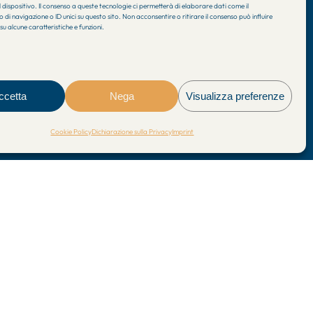
 dispositivo. Il consenso a queste tecnologie ci permetterà di elaborare dati come il
 navigazione o ID unici su questo sito. Non acconsentire o ritirare il consenso può influire
u alcune caratteristiche e funzioni.
ccetta
Nega
Visualizza preferenze
linkedin
instagram
phone
email
Cookie Policy
Dichiarazione sulla Privacy
Imprint