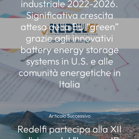
industriale 2022-2026.
Significativa crescita
attesa della BU “green”
grazie agli innovativi
battery energy storage
systems in U.S. e alle
comunità energetiche in
Italia
Articolo Successivo
Redelfi partecipa alla XII